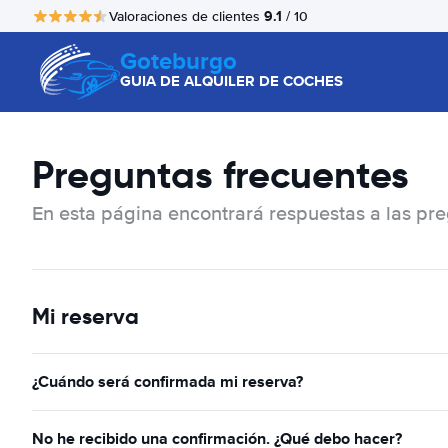
9.1
Valoraciones de clientes
/ 10
Goteburgo
GUIA DE ALQUILER DE COCHES
Preguntas frecuentes
En esta página encontrará respuestas a las pr
Mi reserva
¿Cuándo será confirmada mi reserva?
No he recibido una confirmación. ¿Qué debo hacer?