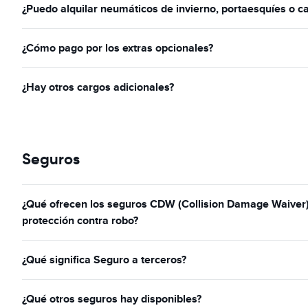
¿Puedo alquilar neumáticos de invierno, portaesquíes o c
¿Cómo pago por los extras opcionales?
¿Hay otros cargos adicionales?
Seguros
¿Qué ofrecen los seguros CDW (Collision Damage Waiver), 
protección contra robo?
¿Qué significa Seguro a terceros?
¿Qué otros seguros hay disponibles?