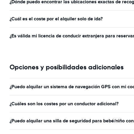
¿Dónde puedo encontrar las ubicaciones exactas de recog
¿Cuál es el coste por el alquiler solo de ida?
¿Es válida mi licencia de conducir extranjera para reserva
Opciones y posibilidades adicionales
¿Puedo alquilar un sistema de navegación GPS con mi coc
¿Cuáles son los costes por un conductor adicional?
¿Puedo alquilar una silla de seguridad para bebé/niño con