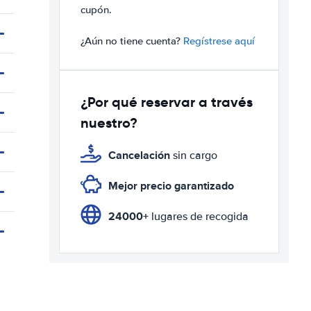
cupón.
¿Aún no tiene cuenta?
Regístrese aquí
¿Por qué reservar a través
nuestro?
Cancelación
sin cargo
Mejor precio garantizado
24000+
lugares de recogida