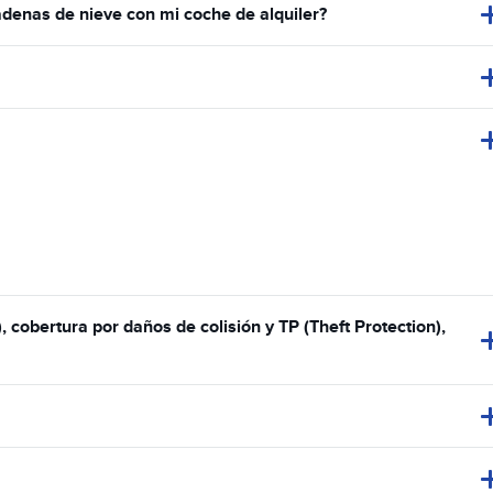
adenas de nieve con mi coche de alquiler?
cobertura por daños de colisión y TP (Theft Protection),