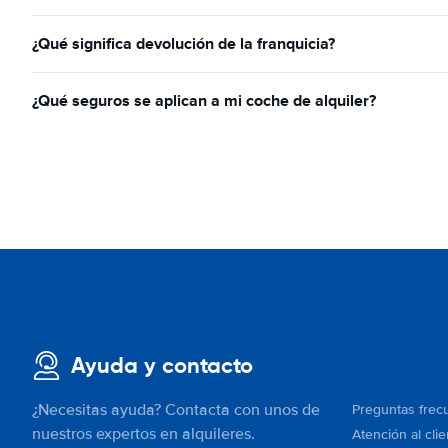
¿Qué significa devolución de la franquicia?
¿Qué seguros se aplican a mi coche de alquiler?
Ayuda y contacto
¿Necesitas ayuda? Contacta con unos de
Preguntas frec
nuestros expertos en alquileres.
Atención al clie