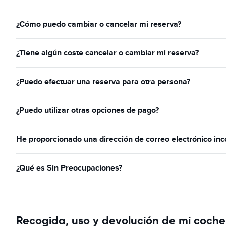
¿Cómo puedo cambiar o cancelar mi reserva?
¿Tiene algún coste cancelar o cambiar mi reserva?
¿Puedo efectuar una reserva para otra persona?
¿Puedo utilizar otras opciones de pago?
He proporcionado una dirección de correo electrónico inc
¿Qué es Sin Preocupaciones?
Recogida, uso y devolución de mi coche 