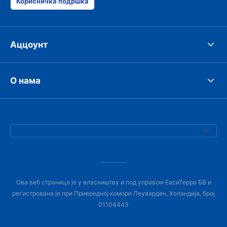
Корисничка подршка
Аццоунт
О нама
Ова веб страница је у власништву и под управом ЕасиТерра БВ и
регистрована је при Привредној комори Леуварден, Холандија, број
01104443