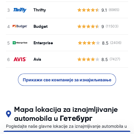
Thrifty
9.1
(6965)
Budget
9
(11503)
Enterprise
8.5
(2406)
Н
Avis
8.5
(7427)
Прикажи све компаније за изнајмљивање
Mapa lokacija za iznajmljivanje
automobila u Гетебург
Pogledajte naše glavne lokacije za iznajmljivanje automobila u
{COUNTRI}