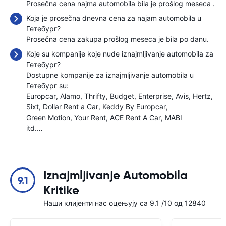
Prosečna cena najma automobila bila je prošlog meseca
.
Koja je prosečna dnevna cena za najam automobila u
Гетебург?
Prosečna cena zakupa prošlog meseca je bila
po danu.
Koje su kompanije koje nude iznajmljivanje automobila za
Гетебург?
Dostupne kompanije za iznajmljivanje automobila u
Гетебург su:
Europcar
Alamo
Thrifty
Budget
Enterprise
Avis
Hertz
Sixt
Dollar Rent a Car
Keddy By Europcar
Green Motion
Your Rent
ACE Rent A Car
MABI
itd.…
Iznajmljivanje Automobila
9.1
Kritike
Наши клијенти нас оцењују са 9.1 /10 од 12840