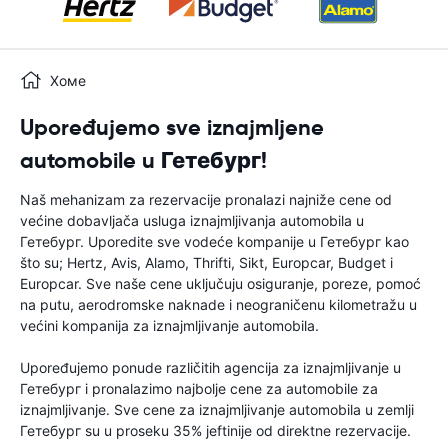
Хоме
Upoređujemo sve iznajmljene
automobile u Гетебург!
Naš mehanizam za rezervacije pronalazi najniže cene od
većine dobavljača usluga iznajmljivanja automobila u
Гетебург. Uporedite sve vodeće kompanije u Гетебург kao
što su; Hertz, Avis, Alamo, Thrifti, Sikt, Europcar, Budget i
Europcar. Sve naše cene uključuju osiguranje, poreze, pomoć
na putu, aerodromske naknade i neograničenu kilometražu u
većini kompanija za iznajmljivanje automobila.
Upoređujemo ponude različitih agencija za iznajmljivanje u
Гетебург i pronalazimo najbolje cene za automobile za
iznajmljivanje. Sve cene za iznajmljivanje automobila u zemlji
Гетебург su u proseku 35% jeftinije od direktne rezervacije.