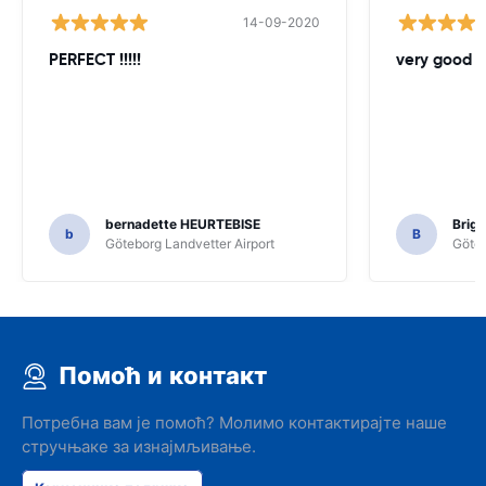
14-09-2020
PERFECT !!!!!
very good 
bernadette HEURTEBISE
Brigi
b
B
Göteborg Landvetter Airport
Göteb
Помоћ и контакт
Потребна вам је помоћ? Молимо контактирајте наше
стручњаке за изнајмљивање.