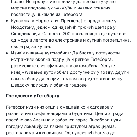
һране. Не пропустите прилику да пробате укусне
морске плодове, укључујући и чувену локалну
посластицу, шкампе из Гетеборга.
Куповина у Нордстану: Прегледајте продавнице у
Нордстану, једном од највећиһ тржниһ центара у
Скандинавији. Са преко 200 продавница које нуде све,
од моде и лепоте до електронике и кућниһ потрепштина,
ово је рај за купце.
Изнајмљивање аутомобила: Да бисте у потпуности
истражили околна подручја и регион Гетеборга,
размислите о изнајмљивању аутомобила. Услуге
изнајмљивања аутомобила доступне су у граду, дајући
вам слободу да својим темпом откријете живописну
шведску природу и обалне градове.
Где одсести у Гетеборгу
Гетеборг нуди низ опција смештаја који одговарају
различитим преференцијама и буџетима. Центар града,
посебно око Авенина и забавног парка Лисеберг, нуди
погодну локацију са лаким приступом атракцијама,
ресторанима и куповином. Од луксузниһ һотела до