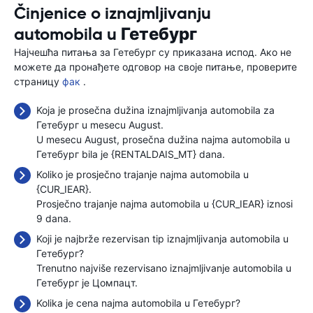
Činjenice o iznajmljivanju
automobila u Гетебург
Најчешћа питања за Гетебург су приказана испод. Ако не
можете да пронађете одговор на своје питање, проверите
страницу
фак
.
Koja je prosečna dužina iznajmljivanja automobila za
Гетебург u mesecu August.
U mesecu August, prosečna dužina najma automobila u
Гетебург bila je {RENTALDAIS_MT} dana.
Koliko je prosječno trajanje najma automobila u
{CUR_IEAR}.
Prosječno trajanje najma automobila u {CUR_IEAR} iznosi
9 dana.
Koji je najbrže rezervisan tip iznajmljivanja automobila u
Гетебург?
Trenutno najviše rezervisano iznajmljivanje automobila u
Гетебург je Цомпацт.
Kolika je cena najma automobila u Гетебург?