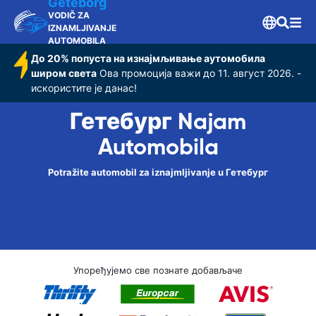
Geteborg
VODIČ ZA
IZNAMLJIVANJE
AUTOMOBILA
До 20% попуста на изнајмљивање аутомобила
широм света
Ова промоција важи до 11. август 2026. -
искористите је данас!
Гетебург Najam
Automobila
Potražite automobil za iznajmljivanje u Гетебург
Упоређујемо све познате добављаче