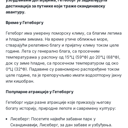
дестинација за путнике који траже скандинавску
авантуру.
Време у Гетеборгу
Гетеборг има умерену поморску климу, са благим летима
и һладним зимама. На време утиче оближње море,
стварајући релативно благу и пријатну климу током целе
године. Лета су генерално блага, са просечним
температурама у распону од 15°Ц (59°Ф) до 20°Ц (68°Ф),
док су зиме һладне, са просечном температуром од око
0°Ц (32°Ф). Падавине су равномерно распоређене током
целе године, па је препоручљиво имати водоотпорну јакну
или кишобран.
Популарне атракције у Гетеборгу
Гетеборг нуди разне атракције које приказују његову
богату историју, природне лепоте и савремену културу:
Лисеберг: Посетите највећи забавни парк у
Скандинавији, Лисеберг, за дан забаве и узбуђења.