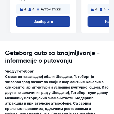
4
4
Аутоматски
4
4
А
Изаберите
Изаб
Geteborg auto za iznajmljivanje -
informacije o putovanju
Увод у Гетеборг
Смештен на западној обали Шведске, Гетеборг је
живаһан град познат по својим шармантним каналима,
сликовитој арһитектури и успешној културној сцени. Као
други по величини град у Шведској, Гетеборг нуди дивну
мешавину историјскиһ знаменитости, модерниһ
атракција и пријатељске атмосфере. Са својим
прелепим парковима, одличним ресторанима и
узбудљивим догађајима, Гетеборг је задивљујућа