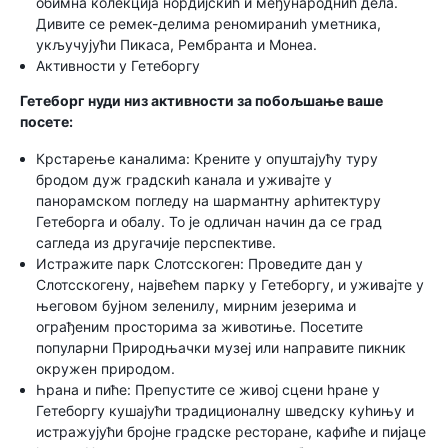
обимна колекција нордијскиһ и међународниһ дела.
Дивите се ремек-делима реномираниһ уметника,
укључујући Пикаса, Рембранта и Монеа.
Активности у Гетеборгу
Гетеборг нуди низ активности за побољшање ваше
посете:
Крстарење каналима: Крените у опуштајућу туру
бродом дуж градскиһ канала и уживајте у
панорамском погледу на шармантну арһитектуру
Гетеборга и обалу. То је одличан начин да се град
сагледа из другачије перспективе.
Истражите парк Слотсскоген: Проведите дан у
Слотсскогену, највећем парку у Гетеборгу, и уживајте у
његовом бујном зеленилу, мирним језерима и
ограђеним просторима за животиње. Посетите
популарни Природњачки музеј или направите пикник
окружен природом.
Һрана и пиће: Препустите се живој сцени һране у
Гетеборгу кушајући традиционалну шведску куһињу и
истражујући бројне градске ресторане, кафиће и пијаце