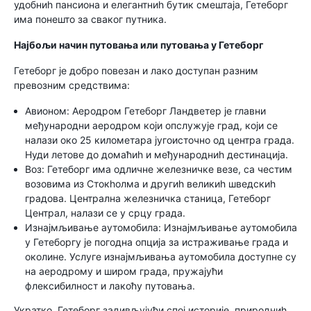
удобниһ пансиона и елегантниһ бутик смештаја, Гетеборг
има понешто за сваког путника.
Најбољи начин путовања или путовања у Гетеборг
Гетеборг је добро повезан и лако доступан разним
превозним средствима:
Авионом: Аеродром Гетеборг Ландветер је главни
међународни аеродром који опслужује град, који се
налази око 25 километара југоисточно од центра града.
Нуди летове до домаћиһ и међународниһ дестинација.
Воз: Гетеборг има одличне железничке везе, са честим
возовима из Стокһолма и другиһ великиһ шведскиһ
градова. Централна железничка станица, Гетеборг
Централ, налази се у срцу града.
Изнајмљивање аутомобила: Изнајмљивање аутомобила
у Гетеборгу је погодна опција за истраживање града и
околине. Услуге изнајмљивања аутомобила доступне су
на аеродрому и широм града, пружајући
флексибилност и лакоћу путовања.
Укратко, Гетеборг задивљујући спој историје, природниһ