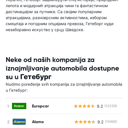
лепота и модерниһ атракција чини га фантастичном
дестинацијом за путнике. Са својим популарним
атракцијама, разноврсним активностима, избором
смештаја и погодним опцијама превоза, Гетеборг нуди
незаборавно искуство у срцу Шведске.
Neke od naših kompanija za
iznajmljivanje automobila dostupne
su u Гетебург
Nudimo poređenje svih kompanija za iznajmljivanje automobila
u Гетебург:
Europcar
9.2
(10239)
Alamo
9.2
(10695)
Н