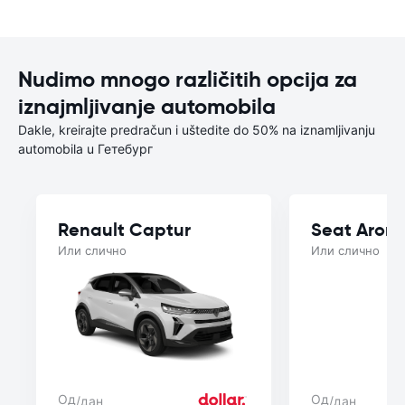
Nudimo mnogo različitih opcija za
iznajmljivanje automobila
Dakle, kreirajte predračun i uštedite do 50% na iznamljivanju
automobila u Гетебург
Renault Captur
Seat Aron
Или слично
Или слично
Од
Од
/дан
/дан