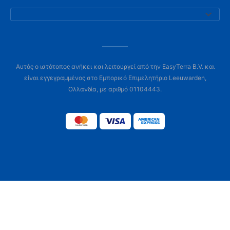
Αυτός ο ιστότοπος ανήκει και λειτουργεί από την EasyTerra B.V. και
είναι εγγεγραμμένος στο Εμπορικό Επιμελητήριο Leeuwarden,
Ολλανδία, με αριθμό 01104443.